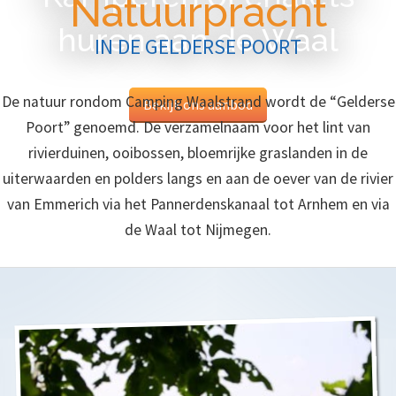
Natuurpracht
huren aan de Waal
IN DE GELDERSE POORT
De natuur rondom Camping Waalstrand wordt de “Gelderse
Bekijk ons aanbod
Poort” genoemd. De verzamelnaam voor het lint van
rivierduinen, ooibossen, bloemrijke graslanden in de
uiterwaarden en polders langs en aan de oever van de rivier
van Emmerich via het Pannerdenskanaal tot Arnhem en via
de Waal tot Nijmegen.