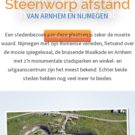
Steenworp afstand
huren aan de Waal
VAN ARNHEM EN NIJMEGEN
Een stedenbezoek aan deze plaatsen is zeker de moeite
Bekijk ons aanbod
waard. Nijmegen met zijn Romeinse verleden, fietsend over
de mooie spiegelwaal, de bruisende Waalkade en Arnhem
met z’n monumentale stadsparken en winkel- en
uitgaanscentrum zijn het meest bekend. Echter beide
steden hebben nog veel meer te bieden.