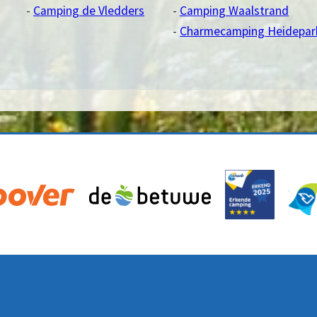
Camping de Vledders
Camping Waalstrand
Charmecamping Heidepar