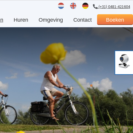
(+31) 0481-421604
Nederlands
Engels
Duits
en
Huren
Omgeving
Contact
Boeken