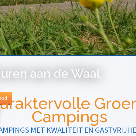
huren aan de Waal
araktervolle Groe
bod
Campings
AMPINGS MET KWALITEIT EN GASTVRIJHE