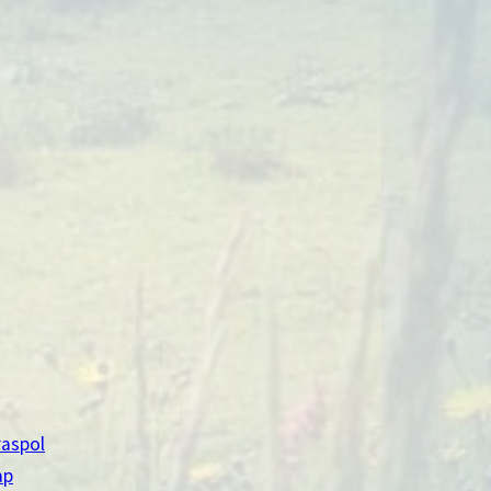
aspol
ap